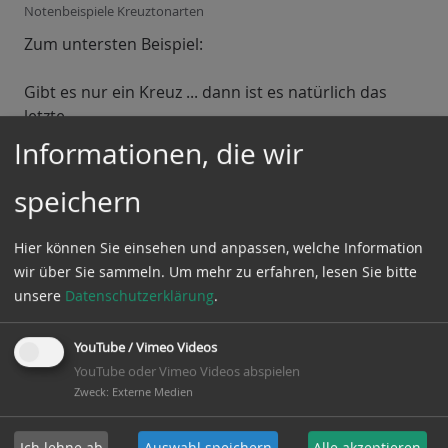
Notenbeispiele Kreuztonarten
Zum untersten Beispiel:
Gibt es nur ein Kreuz ... dann ist es natürlich das
letzte.
Informationen, die wir
Es kann sein, dass auf der Position des letzten
Vorzeichens keine Note zu finden ist. Das hält uns
speichern
aber nicht auf. Eine Position über "ti" steht das "do",
welches sich in der letzten Zeile im zweiten Takt
Hier können Sie einsehen und anpassen, welche Information
findet.
wir über Sie sammeln.
Um mehr zu erfahren, lesen Sie bitte
unsere
Datenschutzerklärung
.
Aufgaben
YouTube / Vimeo Videos
Wenn Sie die Aufgaben gemeistert haben ... weiter
YouTube oder Vimeo Videos abspielen
zur
nächsten Regel
.
Zweck
:
Externe Medien
Ich lehne ab
Auswahl speichern
Alle akzeptieren