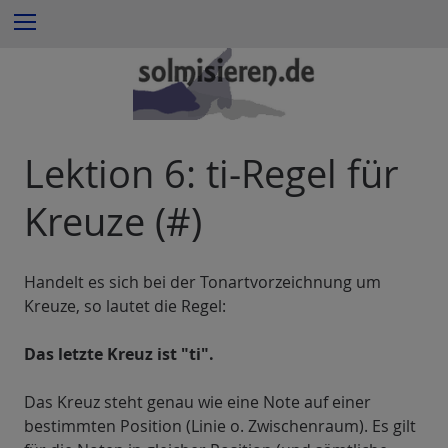
Z
Menu
u
m
I
n
h
a
Lektion 6: ti-Regel für
l
t
Kreuze (#)
e
s
p
Handelt es sich bei der Tonartvorzeichnung um
r
Kreuze, so lautet die Regel:
i
n
Das letzte Kreuz ist "ti".
g
e
Das Kreuz steht genau wie eine Note auf einer
n
bestimmten Position (Linie o. Zwischenraum). Es gilt