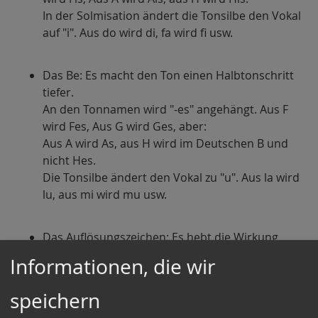
In der Solmisation ändert die Tonsilbe den Vokal
auf "i". Aus do wird di, fa wird fi usw.
Das Be: Es macht den Ton einen Halbtonschritt
tiefer.
An den Tonnamen wird "-es" angehängt. Aus F
wird Fes, Aus G wird Ges, aber:
Aus A wird As, aus H wird im Deutschen B und
nicht Hes.
Die Tonsilbe ändert den Vokal zu "u". Aus la wird
lu, aus mi wird mu usw.
Das Auflösungszeichen: Es hebt die Wirkung
eines Versetzungzeichens wieder auf und sagt
Informationen, die wir
soviel wie "Spiele das Original". Das kann
erforderlich sein, wenn innerhalb des Taktes die
speichern
Alteration wieder zurückgenommen werden