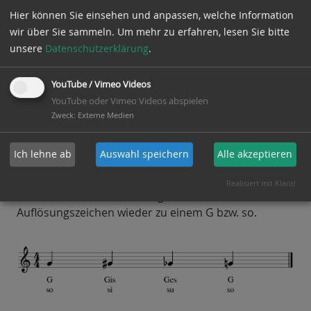
muss, s.u.
Hier können Sie einsehen und anpassen, welche Information
Hier gibt es keine Regel für die Tonsilbe, es
wir über Sie sammeln.
Um mehr zu erfahren, lesen Sie bitte
hängt ja davon ab, ob der Ton erhöht oder
unsere
Datenschutzerklärung
.
erniedrigt wird. Das Auflösungszeichen kann
beides. Töne mit Kreuz werden erniedrigt, Töne
YouTube / Vimeo Videos
mit Be erhöht.
YouTube oder Vimeo Videos abspielen
Zweck
:
Externe Medien
Im Beispiel unten befinden wir uns in C-Dur/a-moll
(keine Tonartvorzeichnung). Die erste Note ist ein G,
Ich lehne ab
Auswahl speichern
Alle akzeptieren
solmisiert wäre das ein so.
Das G wird mit einem Kreuz zum Gis erhöht (si), mit
Realisiert mit Klaro!
einem Be zum Ges erniedrigt (su) und mit einem
Auflösungszeichen wieder zu einem G bzw. so.