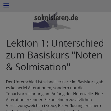
Z
Menu
u
m
I
n
h
a
Lektion 1: Unterschied
l
t
zum Basiskurs "Noten
e
s
& Solmisation"
p
r
i
Der Unterschied ist schnell erklärt: Im Basiskurs gab
n
es keinerlei Alterationen, sondern nur die
g
Tonartvorzeichnung am Anfang der Notenzeile. Eine
e
Alteration erkennen Sie an einem zusätzlichen
n
Versetzungszeichen (Kreuz, Be, Auflösungszeichen)