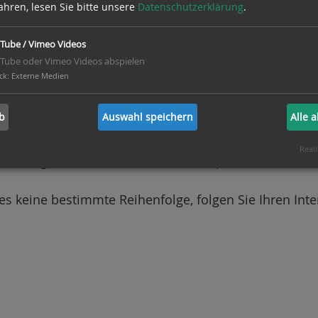
ahren, lesen Sie bitte unsere
Datenschutzerklärung
.
das Grundlegende hinaus.
Tube / Vimeo Videos
Tube oder Vimeo Videos abspielen
arzen" Tonsilben der Solmisation kennenlernen.
ck
:
Externe Medien
Kirchentonarten, Tonraum Moll, Transponieren.
b
Auswahl speichern
Alle 
ehrere aufeinander aufbauende Lektionen dorthin.
Reali
 wie Aufgaben, Sound- und Videobeispiele.
es keine bestimmte Reihenfolge, folgen Sie Ihren Inter