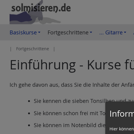
Z
u
m
I
Basiskurse
Fortgeschrittene
... Gitarre
n
h
Fortgeschrittene
a
Einführung - Kurse f
l
t
e
s
Ich gehe davon aus, dass Sie die Inhalte der Anf
p
r
Sie kennen die sieben Tonsilben und z
i
Inform
Sie können schon frei mit Tonsilben u
n
g
Sie können im Notenbild die Tonsilben
Hier können
e