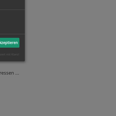
akzeptieren
siert mit Klaro!
essen ...