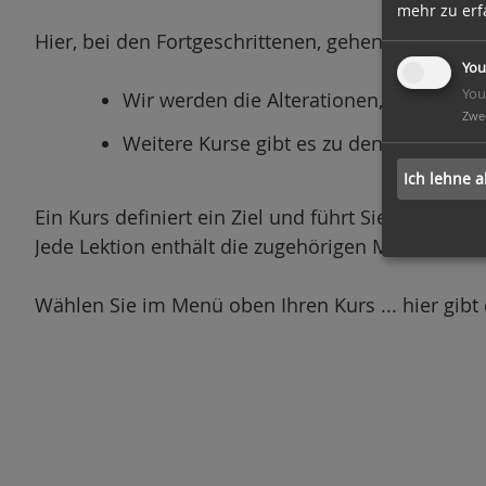
mehr zu erf
n
Hier, bei den Fortgeschrittenen, gehen wir über 
You
You
Wir werden die Alterationen, die "schw
Zwe
Weitere Kurse gibt es zu den Themen: 
Ich lehne a
Ein Kurs definiert ein Ziel und führt Sie über m
Jede Lektion enthält die zugehörigen Materialien
Wählen Sie im Menü oben Ihren Kurs ... hier gibt 